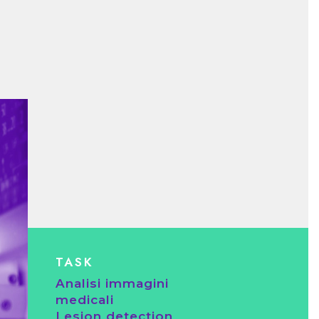
TASK
Analisi immagini
medicali
Lesion detection